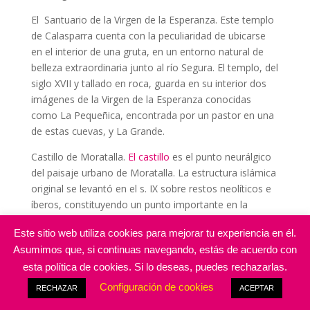
El
Santuario de la Virgen de la Esperanza. Este templo
de Calasparra cuenta con la peculiaridad de ubicarse
en el interior de una gruta, en un entorno natural de
belleza extraordinaria junto al río Segura. El templo, del
siglo XVII y tallado en roca, guarda en su interior dos
imágenes de la Virgen de la Esperanza conocidas
como La Pequeñica, encontrada por un pastor en una
de estas cuevas, y La Grande.
Castillo de Moratalla.
El castillo
es el punto neurálgico
del paisaje urbano de Moratalla. La estructura islámica
original se levantó en el s. IX sobre restos neolíticos e
íberos, constituyendo un punto importante en la
defensa de Al-Andalus. En el s. XV la Orden de Santiago
Este sitio web utiliza cookies para mejorar tu experiencia en él.
lo reconstruyó. En la actualidad, y entre sus 6 torres,
Asumimos que, si continuas navegando, estás de acuerdo con
destaca la Torre del Homenaje de estilo gótico militar
esta política de cookies. Si lo deseas, puedes rechazarlas.
levantino. Entre otras construcciones militares
destacan los castillos de Lorca y San Juan (Águilas).
Configuración de cookies
RECHAZAR
ACEPTAR
Otros atractivos a no perderse: en Jumilla, Conjunto