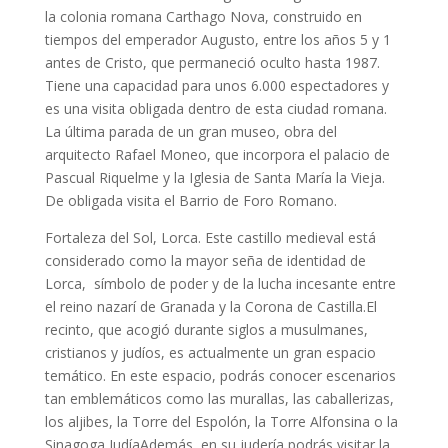
la colonia romana Carthago Nova, construido en
tiempos del emperador Augusto, entre los años 5 y 1
antes de Cristo, que permaneció oculto hasta 1987.
Tiene una capacidad para unos 6.000 espectadores y
es una visita obligada dentro de esta ciudad romana.
La última parada de un gran museo, obra del
arquitecto Rafael Moneo, que incorpora el palacio de
Pascual Riquelme y la Iglesia de Santa María la Vieja.
De obligada visita el Barrio de Foro Romano.
Fortaleza del Sol, Lorca.
Este castillo medieval está
considerado como la mayor seña de identidad de
Lorca,
símbolo de poder y de la lucha incesante entre
el reino nazarí de Granada y la Corona de Castilla.El
recinto, que acogió durante siglos a musulmanes,
cristianos y judíos, es actualmente un gran espacio
temático. En este espacio, podrás conocer escenarios
tan emblemáticos como las murallas, las caballerizas,
los aljibes, la Torre del Espolón, la Torre Alfonsina o la
Sinagoga JudíaAdemás, en su judería podrás visitar la