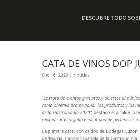
DESCUBRE TODO SOBR
CATA DE VINOS DOP 
Ene 16, 2020
|
Noticias
“
Se trata de eventos gratuitos y abiertos al públi
como objetivo promocionar los productos y las ma
de la Gastronomía 2020”,
destacó el alcalde Jos
reivindicar el orgullo e identidad de pertenecer a 
La primera cata, con caldos de Bodegas Luzón, te
de ‘Murcia, Capital Española de la Gastronomía 