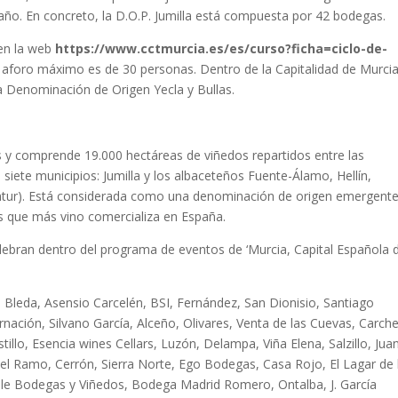
año. En concreto, la D.O.P. Jumilla está compuesta por 42 bodegas.
 en la web
https://www.cctmurcia.es/es/curso?ficha=ciclo-de-
l aforo máximo es de 30 personas. Dentro de la Capitalidad de Murci
a Denominación de Origen Yecla y Bullas.
res y comprende 19.000 hectáreas de viñedos repartidos entre las
a siete municipios: Jumilla y los albaceteños Fuente-Álamo, Hellín,
Ontur). Está considerada como una denominación de origen emergent
las que más vino comercializa en España.
celebran dentro del programa de eventos de ‘Murcia, Capital Española d
 Bleda, Asensio Carcelén, BSI, Fernández, San Dionisio, Santiago
nación, Silvano García, Alceño, Olivares, Venta de las Cuevas, Carche
llo, Esencia wines Cellars, Luzón, Delampa, Viña Elena, Salzillo, Juan
del Ramo, Cerrón, Sierra Norte, Ego Bodegas, Casa Rojo, El Lagar de 
Valle Bodegas y Viñedos, Bodega Madrid Romero, Ontalba, J. García