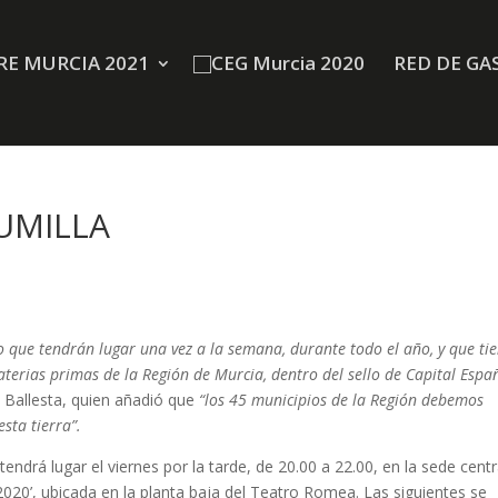
E MURCIA 2021
RED DE GA
JUMILLA
co que tendrán lugar una vez a la semana, durante todo el año, y que ti
terias primas de la Región de Murcia, dentro del sello de Capital Espa
é Ballesta, quien añadió que
“los 45 municipios de la Región debemos
esta tierra”.
ndrá lugar el viernes por la tarde, de 20.00 a 22.00, en la sede centr
2020’, ubicada en la planta baja del Teatro Romea. Las siguientes se