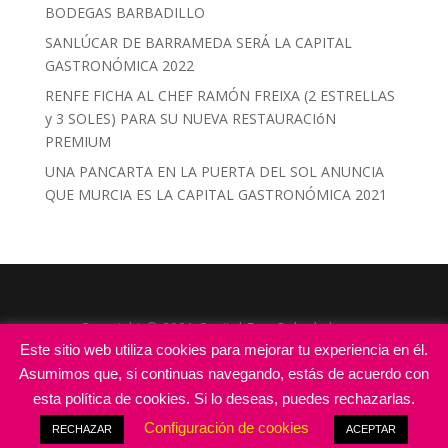
BODEGAS BARBADILLO
SANLÚCAR DE BARRAMEDA SERÁ LA CAPITAL
GASTRONÓMICA 2022
RENFE FICHA AL CHEF RAMÓN FREIXA (2 ESTRELLAS
y 3 SOLES) PARA SU NUEVA RESTAURACIóN
PREMIUM
UNA PANCARTA EN LA PUERTA DEL SOL ANUNCIA
QUE MURCIA ES LA CAPITAL GASTRONÓMICA 2021
Copyright © 2021 Capital Española de la
Este sitio web utiliza cookies para mejorar tu experiencia en él.
Gastronomía |
Todos los derechos reservados
|
Diseñado por
Actual Design
Asumimos que, si continuas navegando, estás de acuerdo con
esta política de cookies. Si lo deseas, puedes rechazarlas.
Aviso Legal
|
Política de Privacidad
|
Política
Configuración de cookies
RECHAZAR
ACEPTAR
de Cookies
|
Términos y Condiciones