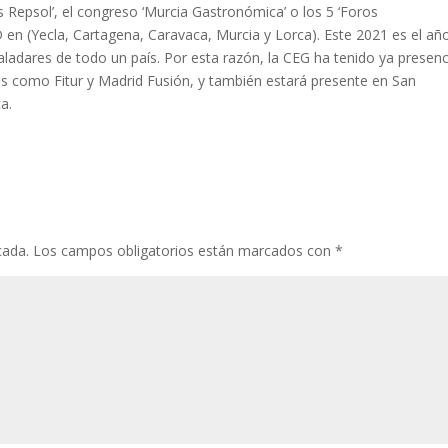
s Repsol’, el congreso ‘Murcia Gastronómica’ o los 5 ‘Foros
n (Yecla, Cartagena, Caravaca, Murcia y Lorca). Este 2021 es el añ
paladares de todo un país. Por esta razón, la CEG ha tenido ya presenc
s como Fitur y Madrid Fusión, y también estará presente en San
a.
cada.
Los campos obligatorios están marcados con
*