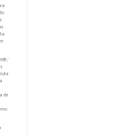
ara
ado
e
as
rta
en
el@,‘
es
 ruta
la
da de
como
a