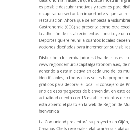
Gastronomía, iniciativa que busca mostrar la gra
es posible descubrir motivos y razones para dis
recuperar un sector tan importante y que tan ma
restauración. Ahora que se empieza a vislumbrar
Gastronomía (CEG) se presenta como otra excelen
la adhesión de establecimientos constituye una 
Deportes quiere reunir a cuantos locales deseen 
acciones diseñadas para incrementar su visibilida
Distinción a los embajadores Una de ellas es su
www.regiondemurciacapitalgastronomia.es, de mo
adherido a esta iniciativa en cada uno de los mu
identificables, a todos ellos se les ha proporc
gráficos para decorar el local. El consejero de
uno de esos ‘paquetes de bienvenida’, en este ca
actualidad cuenta con 13 establecimientos del 
está abierto el plazo en la web de Región de Mur
bienvenida’.
La Comunidad presentará su proyecto en Gijón, S
Canarias Chefs regionales elaborarán sus platos