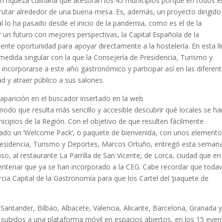
n riqueza culinaria que atesoran los 45 municipios porque en todos e
frutar alrededor de una buena mesa. Es, además, un proyecto dirigido
l lo ha pasado desde el inicio de la pandemia, como es el de la
 un futuro con mejores perspectivas, la Capital Española de la
te oportunidad para apoyar directamente a la hostelería. En esta lí
medida singular con la que la Consejería de Presidencia, Turismo y
incorporarse a este año gastronómico y participar así en las diferen
d y atraer público a sus salones.
 aparición en el buscador insertado en la web
do que resulta más sencillo y accesible descubrir qué locales se ha
nicipios de la Región. Con el objetivo de que resulten fácilmente
ionado un ‘Welcome Pack’, o paquete de bienvenida, con unos element
 Presidencia, Turismo y Deportes, Marcos Ortuño, entregó esta seman
so, al restaurante La Parrilla de San Vicente, de Lorca, ciudad que en
centenar que ya se han incorporado a la CEG. Cabe recordar que todav
cia Capital de la Gastronomía para que los Cartel del ‘paquete de
antander, Bilbao, Albacete, Valencia, Alicante, Barcelona, Granada 
 subidos a una plataforma móvil en espacios abiertos, en los 15 eve