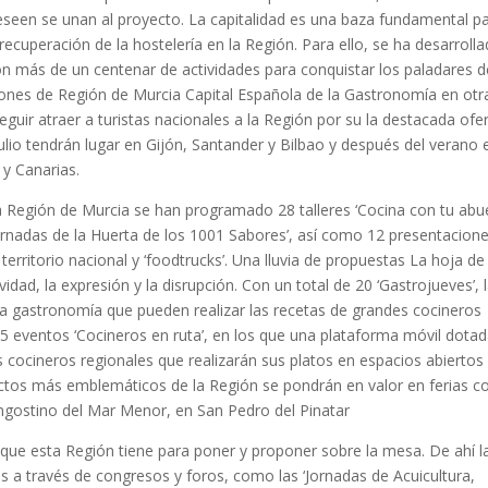
deseen se unan al proyecto. La capitalidad es una baza fundamental p
recuperación de la hostelería en la Región. Para ello, se ha desarroll
con más de un centenar de actividades para conquistar los paladares d
iones de Región de Murcia Capital Española de la Gastronomía en otr
uir atraer a turistas nacionales a la Región por su la destacada ofe
ulio tendrán lugar en Gijón, Santander y Bilbao y después del verano 
 y Canarias.
la Región de Murcia se han programado 28 talleres ‘Cocina con tu abu
‘Jornadas de la Huerta de los 1001 Sabores’, así como 12 presentacion
 territorio nacional y ‘foodtrucks’. Una lluvia de propuestas La hoja de
idad, la expresión y la disrupción. Con un total de 20 ‘Gastrojueves’, 
 la gastronomía que pueden realizar las recetas de grandes cocineros
eventos ‘Cocineros en ruta’, en los que una plataforma móvil dota
 cocineros regionales que realizarán sus platos en espacios abiertos
ductos más emblemáticos de la Región se pondrán en valor en ferias 
 langostino del Mar Menor, en San Pedro del Pinatar
que esta Región tiene para poner y proponer sobre la mesa. De ahí l
s a través de congresos y foros, como las ‘Jornadas de Acuicultura,