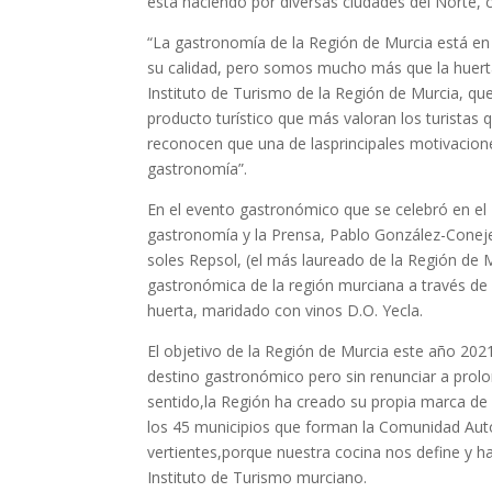
está haciendo por diversas ciudades del Norte, 
“La gastronomía de la Región de Murcia está e
su calidad, pero somos mucho más que la huerta
Instituto de Turismo de la Región de Murcia, q
producto turístico que más valoran los turistas 
reconocen que una de lasprincipales motivacion
gastronomía”.
En el evento gastronómico que se celebró en el 
gastronomía y la Prensa, Pablo González-Conejer
soles Repsol, (el más laureado de la Región de M
gastronómica de la región murciana a través de u
huerta, maridado con vinos D.O. Yecla.
El objetivo de la Región de Murcia este año 202
destino gastronómico pero sin renunciar a prolo
sentido,la Región ha creado su propia marca de c
los 45 municipios que forman la Comunidad Au
vertientes,porque nuestra cocina nos define y hab
Instituto de Turismo murciano.