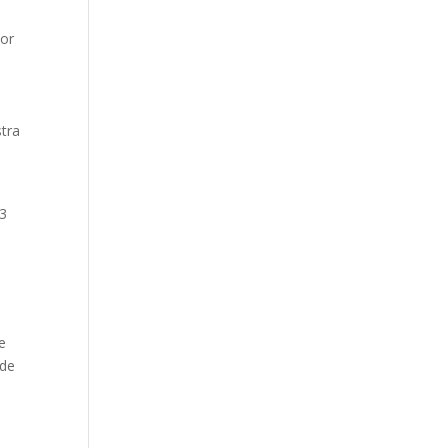
por
stra
 3
e
 de