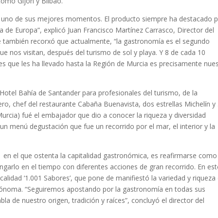
como Gijón y Bilbao.
n uno de sus mejores momentos. El producto siempre ha destacado 
 de Europa”, explicó Juan Francisco Martínez Carrasco, Director del
ue también recorxó que actualmente, “la gastronomía es el segundo
que nos visitan, después del turismo de sol y playa. Y 8 de cada 10
es que les ha llevado hasta la Región de Murcia es precisamente nue
Hotel Bahía de Santander para profesionales del turismo, de la
o, chef del restaurante Cabaña Buenavista, dos estrellas Michelín y
urcia) fué el embajador que dio a conocer la riqueza y diversidad
n menú degustación que fue un recorrido por el mar, el interior y la
1 en el que ostenta la capitalidad gastronómica, es reafirmarse como
ngarlo en el tiempo con diferentes acciones de gran recorrido. En est
alidad ‘1.001 Sabores’, que pone de manifiestó la variedad y riqueza
tónoma. “Seguiremos apostando por la gastronomía en todas sus
la de nuestro origen, tradición y raíces”, concluyó el director del