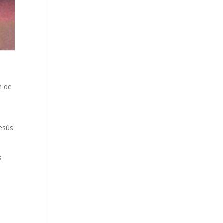
n de
Jesús
s
n