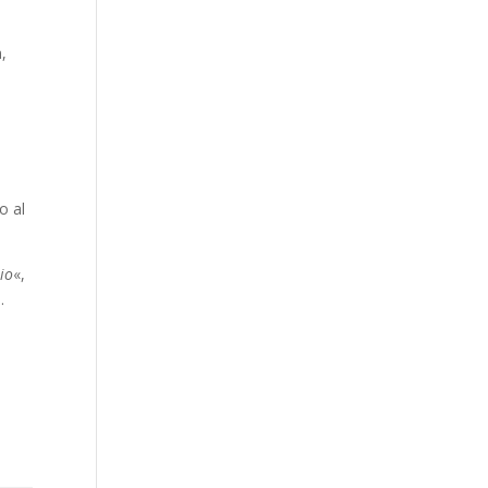
,
o al
io
«,
.