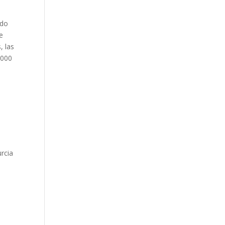
ndo
e
, las
.000
urcia
o