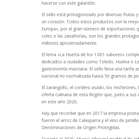
hacerse con este galardón.
El sello está protagonizado por diversas fruta
un corazón. Todos estos productos son la mejor
Europa», por el gran número de exportaciones qu
coles o las zanahorias, son los grandes protag
millones aproximadamente.
El lema «La Huerta de los 1.001 sabores» compl
dedicados a ciudades como Toledo, Huelva o Leó
gastronomía murciana. El sello lleva una tarifa 
nacional no normalizada hasta 50 gramos de pe
El zarangollo, el cordero asado, los michirones,
oferta culinaria de esta Región que, junto a su
en este año 2020.
Hay que recordar que en 2017 la empresa posta
fueron el arroz de Calasparra y el vino de Jumil
Denominaciones de Origen Protegidas.
Durante el 2020, Murcia ofrecerá multitud de ac