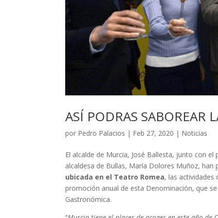
ASÍ PODRAS SABOREAR L
por
Pedro Palacios
|
Feb 27, 2020
|
Noticias
El alcalde de Murcia, José Ballesta, junto con el
alcaldesa de Bullas, María Dolores Muñoz, han 
ubicada en el Teatro Romea
, las actividades
promoción anual de esta Denominación, que se t
Gastronómica.
“
Murcia tiene el placer de acoger en este año de