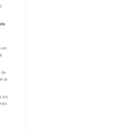
el
 de
y en
de
, de
e la
a los
evio