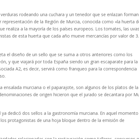
s y verduras rodeando una cuchara y un tenedor que se enlazan forma
 representación de la Región de Murcia, conocida como «la huerta d
e realiza a la mayoría de los países europeos. Los tomates, las uvas
onistas de esta huerta que cada año mueve mercancías por valor de 3
eta el diseño de un sello que se suma a otros anteriores como los
n, y que viajará por toda España siendo un gran escaparate para la
asociada A2, es decir, servirá como franqueo para la correspondencia
so.
 la ensalada murciana o el paparajote, son algunos de los platos de la
s denominaciones de origen hicieron que el jurado se decantara por M
l ya dedicó dos sellos a la gastronomía murciana. En aquel momento
la los protagonistas de una hoja bloque dentro de la emisión de
tividades relacionadas con la restauración como talleres, concursos 