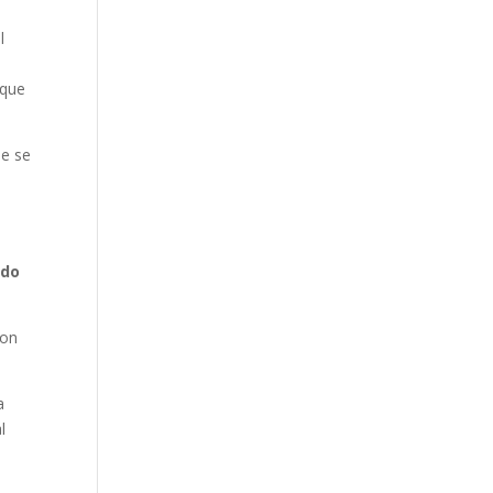
l
 que
ue se
ado
son
a
l