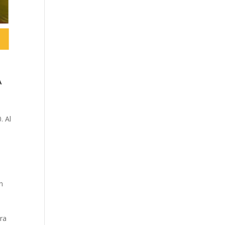
A
. Al
n
ara